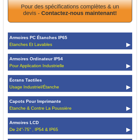
Pour des spécifications complètes & un
devis -
Contactez-nous maintenant!
Armoires PC Étanches IP65
Etanches Et Lavables
Armoires Ordinateur IP54
Pour Application Industrielle
Écrans Tactiles
Usage Industriel/étanche
Capots Pour Imprimante
Etanche & Contre La Poussière
Armoires LCD
De 24"-75" , IP54 & IP65