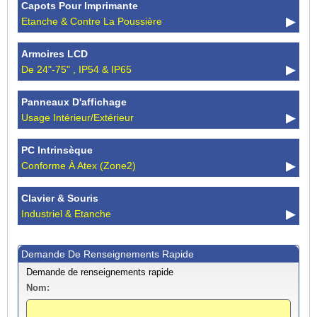
Capots Pour Imprimante
Etanche & Contre La Poussière
Armoires LCD
De 24"-75" , IP54 & IP65
Panneaux D'affichage
Usage Intérieur/extérieur
PC Intrinsèque
Conforme À Atex (Zone2)
Clavier & Souris
Industriel & Etanche
Demande De Renseignements Rapide
Demande de renseignements rapide
Nom: