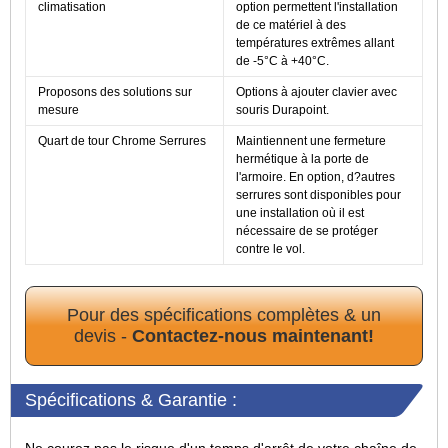
climatisation
option permettent l'installation
de ce matériel à des
températures extrêmes allant
de -5°C à +40°C.
Proposons des solutions sur
Options à ajouter clavier avec
mesure
souris Durapoint.
Quart de tour Chrome Serrures
Maintiennent une fermeture
hermétique à la porte de
l'armoire. En option, d?autres
serrures sont disponibles pour
une installation où il est
nécessaire de se protéger
contre le vol.
Pour des spécifications complètes & un
devis -
Contactez-nous maintenant!
Spécifications & Garantie :
Ne courez pas le risque d'un temps d'arrêt de votre chaîne de