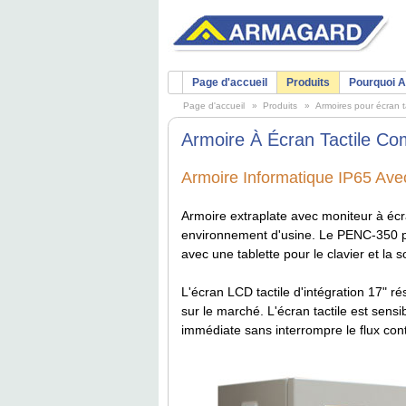
Page d'accueil
Produits
Pourquoi 
Page d'accueil
»
Produits
»
Armoires pour écran t
Armoire À Écran Tactile Co
Armoire Informatique IP65 Avec
Armoire extraplate avec moniteur à écra
environnement d'usine. Le PENC-350 pe
avec une tablette pour le clavier et la s
L'écran LCD tactile d'intégration 17" rési
sur le marché. L'écran tactile est sensi
immédiate sans interrompre le flux conti