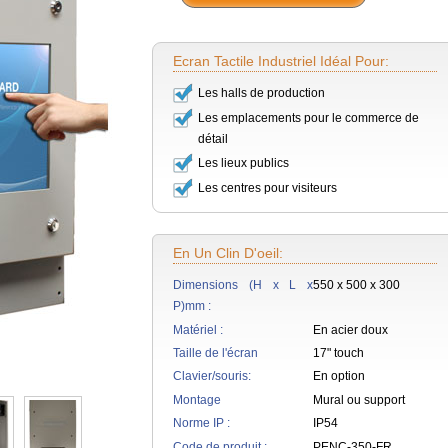
Ecran Tactile Industriel Idéal Pour:
Les halls de production
Les emplacements pour le commerce de
détail
Les lieux publics
Les centres pour visiteurs
En Un Clin D'oeil:
Dimensions (H x L x
550 x 500 x 300
P)mm :
Matériel :
En acier doux
Taille de l'écran
17" touch
Clavier/souris:
En option
Montage
Mural ou support
Norme IP :
IP54
Code de produit :
PENC-350-FR