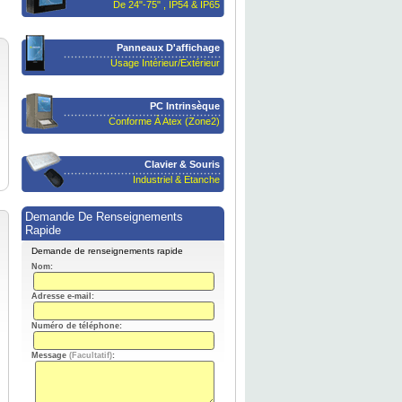
De 24"-75" , IP54 & IP65
Panneaux D'affichage
Usage Intérieur/extérieur
PC Intrinsèque
Conforme À Atex (Zone2)
Clavier & Souris
Industriel & Etanche
Demande De Renseignements
Rapide
Demande de renseignements rapide
Nom:
Adresse e-mail:
Numéro de téléphone:
Message
(Facultatif)
: