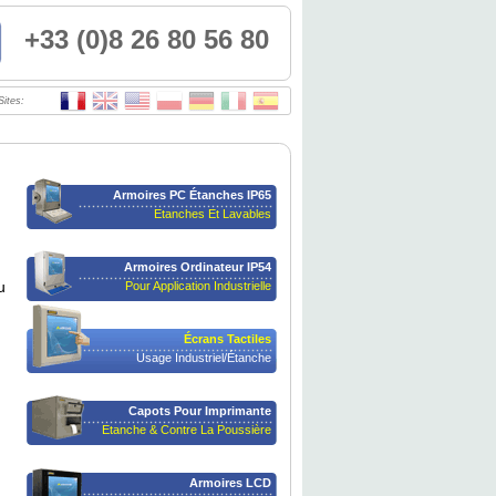
+33 (0)8 26 80 56 80
Sites:
Armoires PC Étanches IP65
Etanches Et Lavables
Armoires Ordinateur IP54
u
Pour Application Industrielle
Écrans Tactiles
Usage Industriel/étanche
Capots Pour Imprimante
Etanche & Contre La Poussière
Armoires LCD