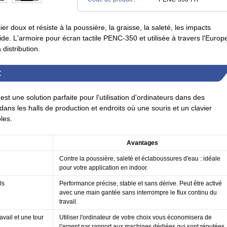
ier doux et résiste à la poussière, la graisse, la saleté, les impacts
ide. L'armoire pour écran tactile PENC-350 et utilisée à travers l'Europ
 distribution.
:
st une solution parfaite pour l'utilisation d'ordinateurs dans des
ans les halls de production et endroits où une souris et un clavier
les.
Avantages
Contre la poussière, saleté et éclaboussures d'eau : idéale
pour votre application en indoor.
ls
Performance précise, stable et sans dérive. Peut être activé
avec une main gantée sans interrompre le flux continu du
travail.
avail et une tour
Utiliser l'ordinateur de votre choix vous économisera de
l'argent par rapport aux machines dédiées qui sont réputées