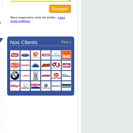
Nous respectons votre vie privée -
Lisez
notre politique
.
e
Nos Clients
Plus »