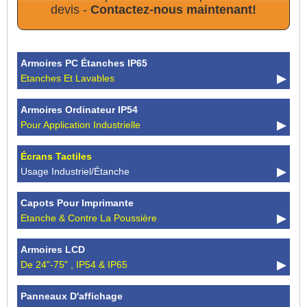
devis -
Contactez-nous maintenant!
Armoires PC Étanches IP65
Etanches Et Lavables
Armoires Ordinateur IP54
Pour Application Industrielle
Écrans Tactiles
Usage Industriel/étanche
Capots Pour Imprimante
Etanche & Contre La Poussière
Armoires LCD
De 24"-75" , IP54 & IP65
Panneaux D'affichage